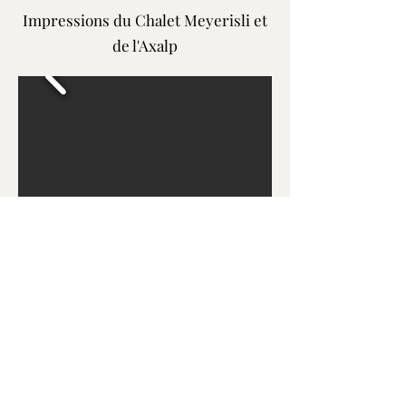
Impressions du Chalet Meyerisli et
de l'Axalp
Photos R. Benz, S. Benz, B. Krenboeck, A.
Meyer-Heim
©2023 Chalet Meyerisli Axalp