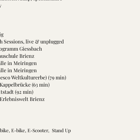
w
ig
h Sessions, live & unplugged
rogramm Giessbach
uschule Brienz
alle in Meiringen
lle in Meiringen
esco Weltkulturerbe) (79 min)
Kappelbrücke (63 min)
ltstadt (92 min)
 Erlebniswelt Brienz
ike, E-bike, E-Scooter, Stand Up