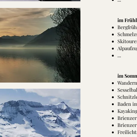
im Frühl
Bergfrüh
Schmelzs
Skitoure
Alpaufzu
...
im Somme
Wandern 
Sesselba
Schnitz
Baden im
Kayaking
Brienzer
Brienzer
Freilich