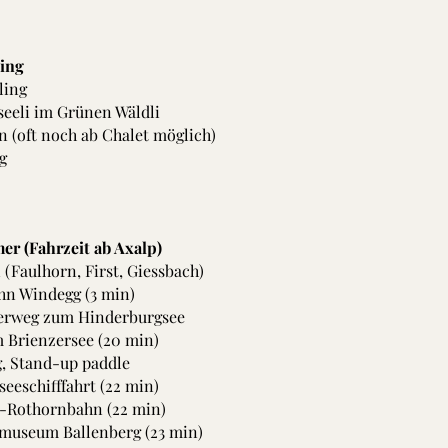
ing
ling
eeli im Grünen Wäldli
n (oft noch ab Chalet möglich)
g
r (Fahrzeit ab Axalp)
(Faulhorn, First, Giessbach)
hn Windegg (3 min)
lerweg zum Hinderburgsee
 Brienzersee (20 min)
, Stand-up paddle
seeschifffahrt (22 min)
-Rothornbahn (22 min)
tmuseum Ballenberg (23 min)