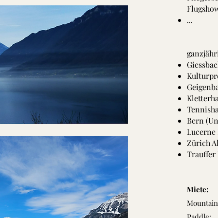
Flugsho
...
ganzjähr
Giessbac
Kulturp
Geigenba
Kletterh
Tennisha
Bern (Un
Lucerne 
Zürich A
Trauffer
Miete:
Mountainb
Paddle: