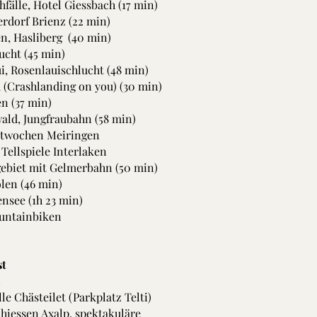
hfälle, Hotel Giessbach (17 min)
erdorf Brienz (22 min)
n, Hasliberg (40 min)
ucht (45 min)
i, Rosenlauischlucht (48 min)
d (Crashlanding on you) (30 min)
en (37 min)
ald, Jungfraubahn (58 min)
stwochen Meiringen
 Tellspiele Interlaken
ebiet mit Gelmerbahn (50 min)
len (46 min)
nsee (1h 23 min)
untainbiken
st
n
le Chästeilet (Parkplatz Telti)
chiessen Axalp, spektakuläre