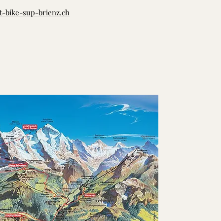
-bike-sup-brienz.ch