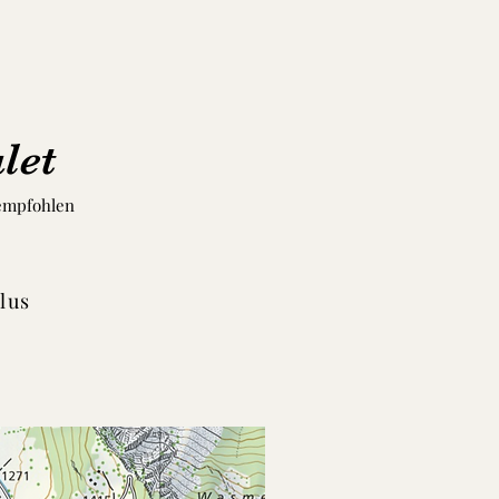
alet
 empfohlen
lus