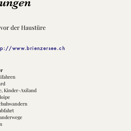
rungen
 vor der Haustüre
tp://www.brienzersee.ch
er
ifahren
rd
e, Kinder-Axiland
loipe
chuhwandern
abfahrt
anderwege
n