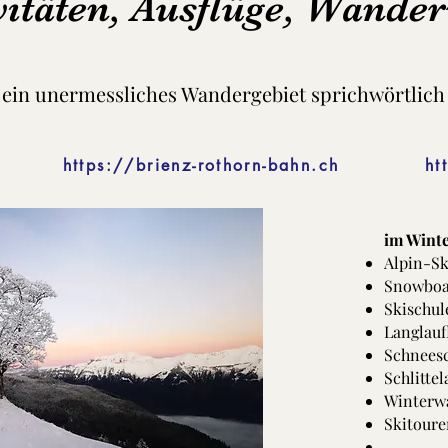
vitäten, Ausflüge, Wande
 ein unermessliches Wandergebiet sprichwörtlich
https://brienz-rothorn-bahn.ch
ht
im Wint
Alpin-Sk
Snowboa
Skischul
Langlauf
Schnees
Schlittel
Winterw
Skitoure
...