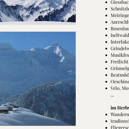
Giessbac
Schnitzl
Meiringe
Aareschl
Rosenlau
Iseltwal
Interlak
Grindelw
Musikfe
Freilicht
Grimselg
Beatushö
Oeschine
Velo, Mo
...
im Herb
Wander
tradionel
Fliegers